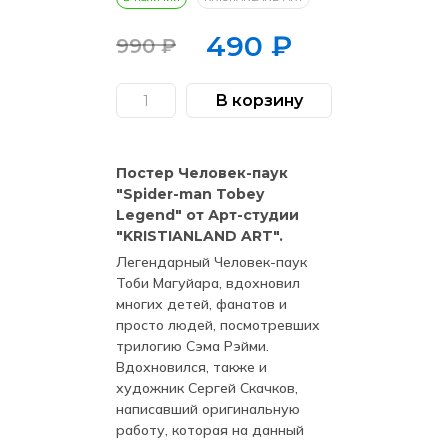
490
₽
990
₽
Первоначальная
Текущая
цена
цена:
В корзину
Количество
составляла
490 ₽.
товара
Постер
990 ₽.
Человек-
паук
Постер Человек-паук
"Spider-
man
"Spider-man Tobey
Tobey
Legend" от Арт-студии
Legend"
By
"KRISTIANLAND ART".
KRISTIANLAND
ART
Легендарный Человек-паук
(Exclusive)
Тоби Магуйара, вдохновил
многих детей, фанатов и
просто людей, посмотревших
трилогию Сэма Рэйми.
Вдохновился, также и
художник Сергей Скачков,
написавший оригинальную
работу, которая на данный