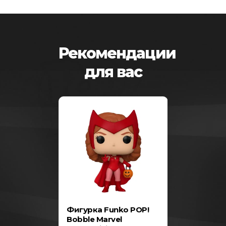
Рекомендации
для вас
-25%
нная
Фигурка Funko POP!
Фигурка F
rvel
Bobble Marvel
Spider-Man