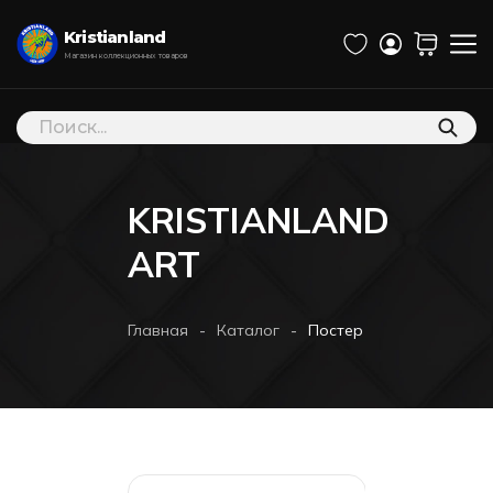
Kristianland
Магазин коллекционных товаров
Поиск
товаров
KRISTIANLAND
ART
-
-
Главная
Каталог
Постер Человек-паук “S