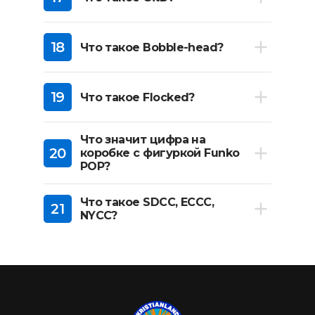
18
Что такое Bobble-head?
19
Что такое Flocked?
Что значит цифра на
20
коробке с фигуркой Funko
POP?
Что такое SDCC, ECCC,
21
NYCC?