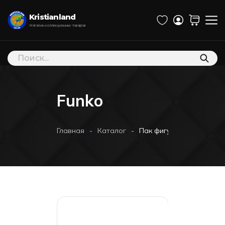
Kristianland
Магазин коллекционных товаров
Поиск
товаров
Funko
-
-
Главная
Каталог
Пак фигурок Funko POP!