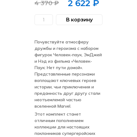
2 622
₽
4 370
₽
Первоначальная
Текущая
цена
цена:
В корзину
Количество
составляла
2
товара
Пак
4
622 ₽.
фигурок
Funko
370 ₽.
Почувствуйте атмосферу
POP!
Marvel
дружбы и героизма с набором
Человек-
фигурок Человек-паук, ЭмДжей
Паук:
Нет
и Нэд из фильма «Человек-
пути
Паук: Нет пути домой».
домой
Человек-
Представленные персонажи
паук,
воплощают ключевых героев
ЭмДжей
и
истории, чьи приключения и
Нэд
преданность друг другу стали
неотъемлемой частью
вселенной Marvel.
Этот комплект станет
отличным пополнением
коллекции для настоящих
поклонников супергеройских