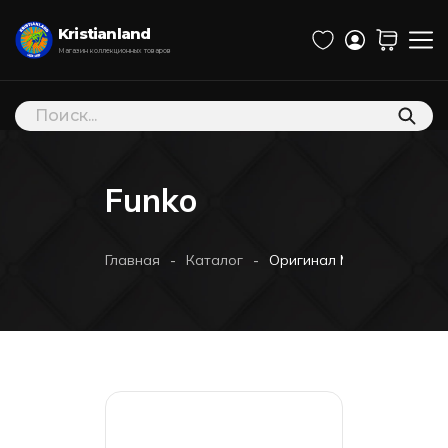
Kristianland
Магазин коллекционных товаров
Поиск
товаров
Funko
-
-
Главная
Каталог
Оригинал Marvel Black Pant