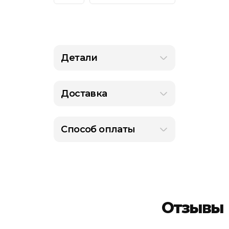
товара
Оригинал
Marvel
Black
Panther
Legends
Series
12-
Детали
inch
Action
Figure
-
Black
Доставка
Panther
Способ оплаты
Отзывы