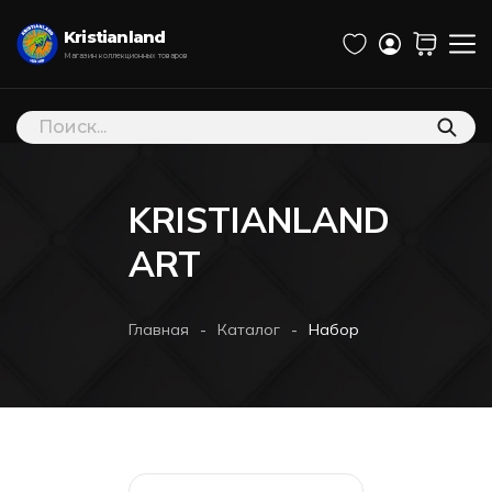
Kristianland
Магазин коллекционных товаров
Поиск
товаров
KRISTIANLAND
ART
-
-
Главная
Каталог
Набор из 4 Мини-Постер