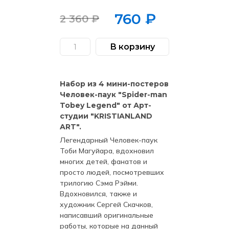
760
₽
2 360
₽
Первоначальная
Текущая
цена
цена:
В корзину
Количество
составляла
760 ₽.
товара
Набор
2
из
4
360 ₽.
Набор из 4 мини-постеров
Мини-
Постеров
Человек-паук "Spider-man
Человек-
Tobey Legend" от Арт-
паук
By
студии "KRISTIANLAND
KRISTIANLAND
ART".
ART
(Exclusive)
Легендарный Человек-паук
Тоби Магуйара, вдохновил
многих детей, фанатов и
просто людей, посмотревших
трилогию Сэма Рэйми.
Вдохновился, также и
художник Сергей Скачков,
написавший оригинальные
работы, которые на данный