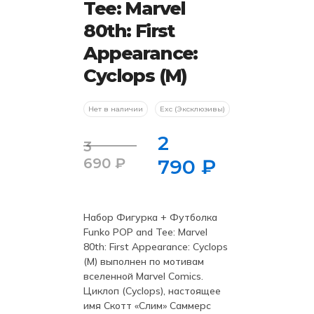
Tee: Marvel
80th: First
Appearance:
Cyclops (M)
Нет в наличии
Exc (Эксклюзивы)
2
3
Первоначальная
Текущая
690
₽
790
₽
цена
цена:
составляла
2
3
790 ₽.
Набор Фигурка + Футболка
Funko POP and Tee: Marvel
690 ₽.
80th: First Appearance: Cyclops
(M) выполнен по мотивам
вселенной Marvel Comics.
Циклоп (Cyclops), настоящее
имя Скотт «Слим» Саммерс