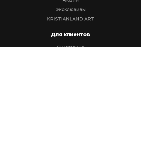
Акции
Эксклюзивы
KRISTIANLAND ART
Для клиентов
О магазине
Доставка / Оплата
Статьи
FAQ
Контакты
Условия предзаказа
Политика возврата
Контакты
help_kristianland@bk.ru