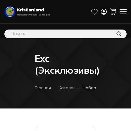
Kristianland
Магазин коллекционных товаров
Поиск
товаров
Exc
(Эксклюзивы)
-
-
Главная
Каталог
Набор Фигурка + Футболк