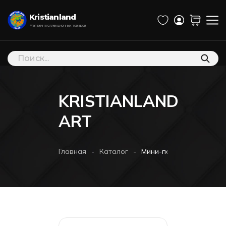
Kristianland
Магазин коллекционных товаров
Поиск
товаров
KRISTIANLAND
ART
-
-
Главная
Каталог
Мини-постер 3 Паучка “3