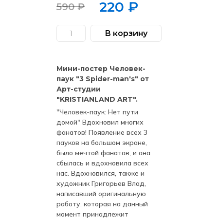
220
₽
590
₽
Первоначальная
Текущая
цена
цена:
В корзину
Количество
составляла
220 ₽.
товара
Мини-
590 ₽.
постер
3
Мини-постер Человек-
Паучка
"3
паук "3 Spider-man's" от
Spider-
Арт-студии
man's"
By
"KRISTIANLAND ART".
KRISTIANLAND
ART
"Человек-паук: Нет пути
(Exclusive)
домой" Вдохновил многих
фанатов! Появление всех 3
пауков на большом экране,
было мечтой фанатов, и она
сбылась и вдохновила всех
нас. Вдохновился, также и
художник Григорьев Влад,
написавший оригинальную
работу, которая на данный
момент принадлежит