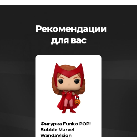
Рекомендации
для вас
-25%
нная
Фигурка Funko POP!
Фигурка F
rvel
Bobble Marvel
Spider-Man
rps: Marvel
WandaVision
Home – Spi