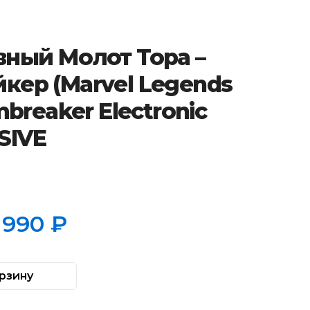
ный Молот Тора –
кер (Marvel Legends
mbreaker Electronic
SIVE
 990
₽
альная
а
рзину