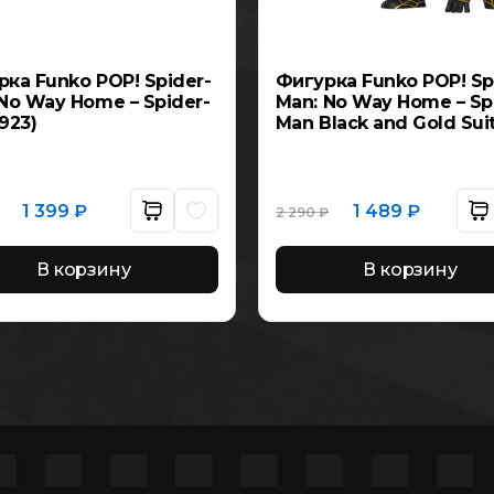
ка Funko POP! Spider-
Фигурка Funko POP! Sp
No Way Home – Spider-
Man: No Way Home – Sp
923)
Man Black and Gold Suit!
Первоначальная
Текущая
Первоначальная
Текущая
1 399
₽
1 489
₽
2 290
₽
цена
цена:
цена
цена:
составляла
1
составляла
1
2
399 ₽.
2
489 ₽.
199 ₽.
290 ₽.
В корзину
В корзину