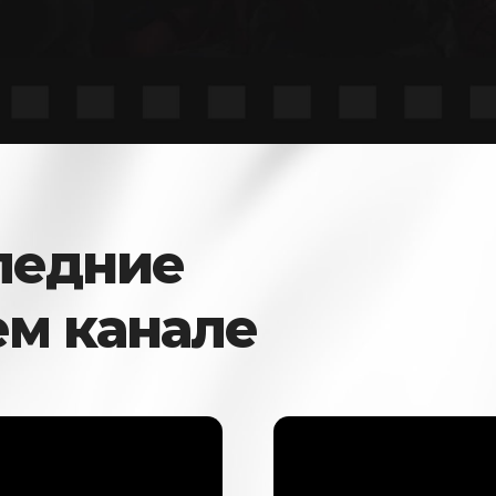
ледние
ем канале