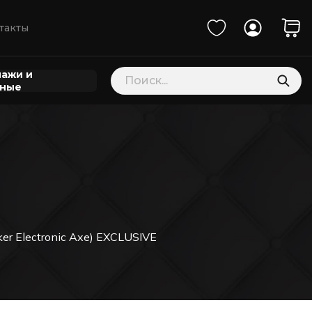
такты
Поиск
ажи и
товаров
нные
r Electronic Axe) EXCLUSIVE