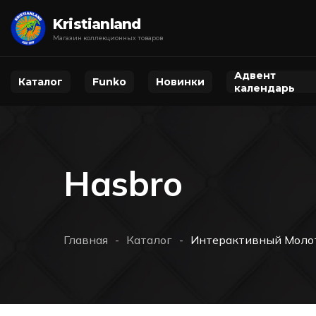
Kristianland
Магазин коллекционных товаров
Адвент
Каталог
Funko
Новинки
календарь
Hasbro
Главная
Каталог
Интерактивный Молот Т
-
-