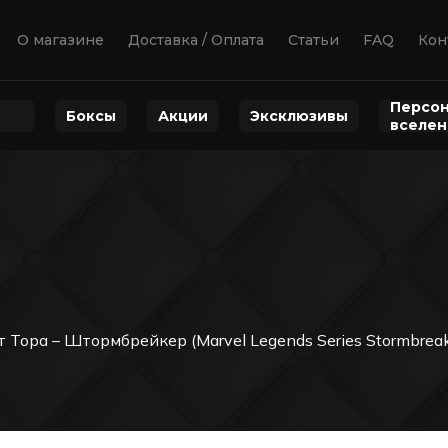
О магазине
Доставка / Оплата
Статьи
FAQ
Кон
Персон
Боксы
Акции
Эксклюзивы
вселе
ора – Штормбрейкер (Marvel Legends Series Stormbreake