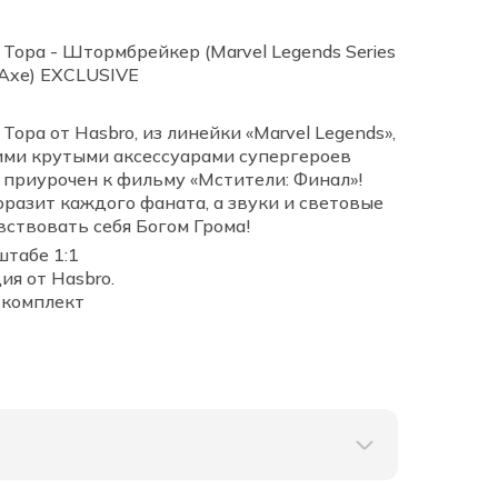
ора - Штормбрейкер (Marvel Legends Series
c Axe) EXCLUSIVE
ора от Hasbro, из линейки «Marvel Legends»,
ими крутыми аксессуарами супергероев
 приурочен к фильму «Мстители: Финал»!
оразит каждого фаната, а звуки и световые
ствовать себя Богом Грома!
штабе 1:1
я от Hasbro.
 комплект