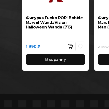
бка
Фигурка Funko POP! Bobble
Фигур
Marvel WandaVision
Man: 
Chi:
Halloween Wanda (715)
Man (
 ten
ive)
1 990
₽
2 199
₽
Этот
товар
имеет
несколько
В корзину
вариаций.
Опции
можно
выбрать
на
странице
товара.