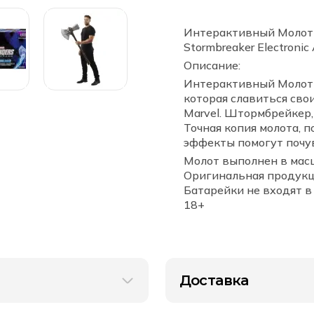
990 ₽.
Тора
-
Штормбрейкер
Интерактивный Молот Т
(Marvel
Stormbreaker Electroni
Legends
Series
Описание:
Stormbreaker
Electronic
Интерактивный Молот Т
Axe)
EXCLUSIVE
которая славиться сво
Marvel. Штормбрейкер,
Точная копия молота, п
эффекты помогут почув
Молот выполнен в мас
Оригинальная продукци
Батарейки не входят в
18+
Доставка