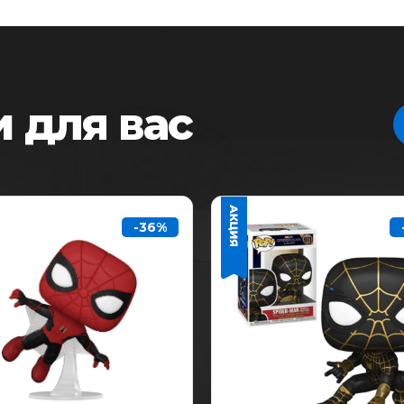
 для вас
-36%