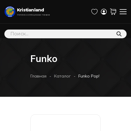
Kristianland
Магазин коллекционных товаров
Поиск
товаров
Funko
-
-
Главная
Каталог
Funko Pop! Myths: Minotaur 