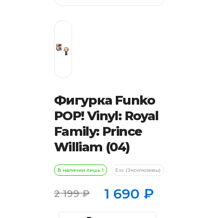
Фигурка Funko
POP! Vinyl: Royal
Family: Prince
William (04)
В наличии лишь 1
Exc (Эксклюзивы)
1 690
₽
2 199
₽
Первоначальная
Текущая
цена
цена: