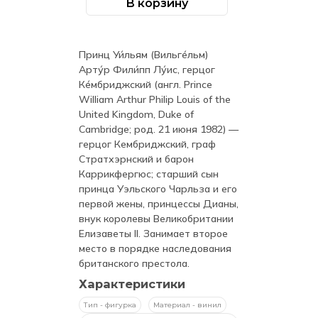
В корзину
Количество
составляла
1
товара
Фигурка
2
690 ₽.
Funko
POP!
199 ₽.
Принц Уи́льям (Вильге́льм)
Vinyl:
Royal
Арту́р Фили́пп Лу́ис, герцог
Family:
Ке́мбриджский (англ. Prince
Prince
William
William Arthur Philip Louis of the
(04)
United Kingdom, Duke of
Cambridge; род. 21 июня 1982) —
герцог Кембриджский, граф
Стратхэрнский и барон
Каррикфергюс; старший сын
принца Уэльского Чарльза и его
первой жены, принцессы Дианы,
внук королевы Великобритании
Елизаветы II. Занимает второе
место в порядке наследования
британского престола.
Характеристики
Тип - фигурка
Материал - винил