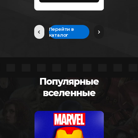
вариаций.
Опции
можно
выбрать
на
странице
товара.
Перейти в
каталог
Популярные
вселенные