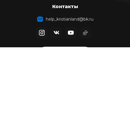
Контакты
help_kristianland@bk.ru
TELEGRAM BOT
© 2024 Кристианленд Все
права защищены.
Политика в отношении
обработки персональных
данных