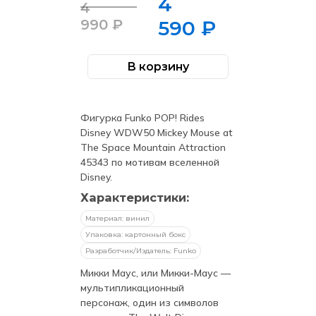
4
4
Первоначальная
Текущая
990
₽
590
₽
цена
цена:
составляла
4
В корзину
Количество
4
590 ₽.
товара
Фигурка
990 ₽.
Funko
POP!
Фигурка Funko POP! Rides
Rides
Disney
Disney WDW50 Mickey Mouse at
WDW50
The Space Mountain Attraction
Mickey
Mouse
45343 по мотивам вселенной
at
Disney.
The
Space
Характеристики:
Mountain
Attraction
(107)
Материал: винил
Упаковка: картонный бокс
Разработчик/Издатель: Funko
Микки Маус, или Микки-Маус —
мультипликационный
персонаж, один из символов