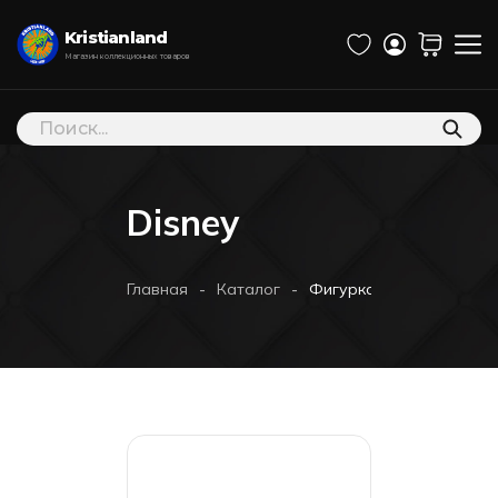
Kristianland
Магазин коллекционных товаров
Поиск
товаров
Disney
-
-
Главная
Каталог
Фигурка Funko POP! Ride