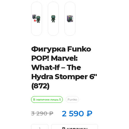
Фигурка Funko
POP! Marvel:
What-If – The
Hydra Stomper 6″
(872)
В наличии лишь 5
Funko
2 590
₽
3 290
₽
Первоначальная
Текущая
цена
цена: