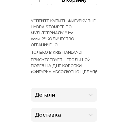
В корзину
Количество
составляла
2
товара
Фигурка
3
590 ₽.
Funko
POP!
290 ₽.
УСПЕЙТЕ КУПИТЬ ФИГУРКУ THE
Marvel:
What-
HYDRA STOMPER ПО
If
МУЛЬТСЕРИАЛУ "Что,
-
The
если...?",КОЛИЧЕСТВО
Hydra
ОГРАНИЧЕНО!
Stomper
6"
ТОЛЬКО В KRISTIANLAND!
(872)
ПРИСУТСТВУЕТ НЕБОЛЬШОЙ
ПОРЕЗ НА ДНЕ КОРОБКИ!
(ФИГУРКА АБСОЛЮТНО ЦЕЛАЯ)!
Детали
Доставка