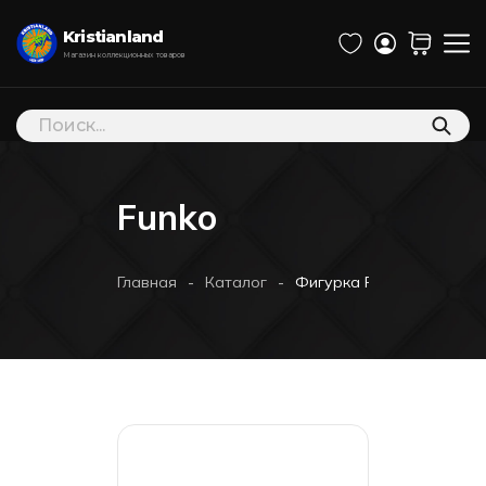
Kristianland
Магазин коллекционных товаров
Поиск
товаров
Funko
-
-
Главная
Каталог
Фигурка Funko POP! Marvel