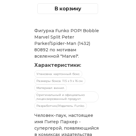
цена
цена:
В корзину
Количество
составляла
1
товара
Фигурка
2
539 ₽.
Funko
POP!
199 ₽.
Фигурка Funko POP! Bobble
Bobble
Marvel
Marvel Split Peter
Split
Parker/Spider-Man (1432)
Peter
Parker/Spider-
80892 по мотивам
Man
вселенной "Marvel".
(1432)​
80892
Характеристики:
Упаковка: картонный бокс.
Размеры бокса: 11.5 х 9 х 16 см.
Материал: винил.
Оригинальный и официально
лицензированный продукт.
Разработчик/Издатель: Funko.
Человек-паук, настоящее
имя Питер Паркер -
супергерой, появляющийся
в комиксах издательства