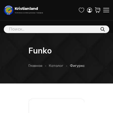
Kristianland
Магазин коллекционных товаров
Поиск
товаров
Funko
-
-
Главная
Каталог
Фигурка Funko POP! Bobbl