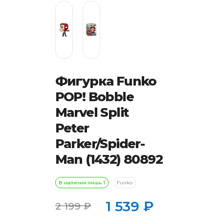
Фигурка Funko
POP! Bobble
Marvel Split
Peter
Parker/Spider-
Man (1432)​ 80892
В наличии лишь 1
Funko
1 539
₽
2 199
₽
Первоначальная
Текущая