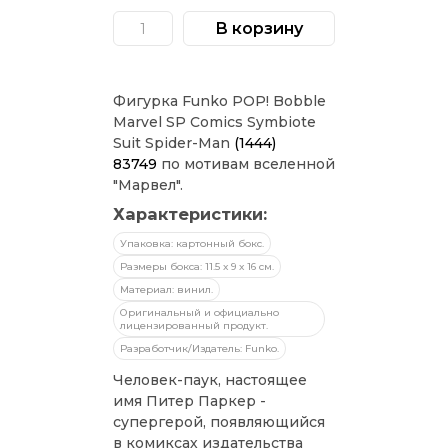
цена
цена:
В корзину
Количество
составляла
1
товара
Фигурка
2
609 ₽.
Funko
POP!
299 ₽.
Фигурка Funko POP! Bobble
Bobble
Marvel
Marvel SP Comics Symbiote
Comics
Suit Spider-Man
(1444)
Symbiote
Suit
83749
по мотивам вселенной
Spider-
"Марвел".
Man
(1444)
Характеристики:
83749
Упаковка: картонный бокс.
Размеры бокса: 11.5 х 9 х 16 см.
Материал: винил.
Оригинальный и официально
лицензированный продукт.
Разработчик/Издатель: Funko.
Человек-паук, настоящее
имя Питер Паркер -
супергерой, появляющийся
в комиксах издательства