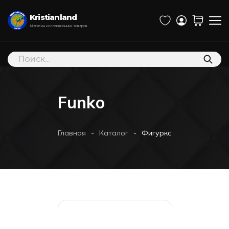
Kristianland
Магазин коллекционных товаров
Поиск
товаров
Funko
-
-
Главная
Каталог
Фигурка Funko POP! Bobbl