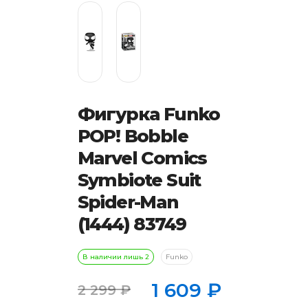
Фигурка Funko
POP! Bobble
Marvel Comics
Symbiote Suit
Spider-Man
(1444) 83749
В наличии лишь 2
Funko
1 609
₽
2 299
₽
Первоначальная
Текущая