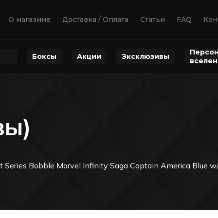
О магазине
Доставка / Оплата
Статьи
FAQ
Кон
Персон
Боксы
Акции
Эксклюзивы
вселе
вы)
 Series Bobble Marvel Infinity Saga Captain America Blue w