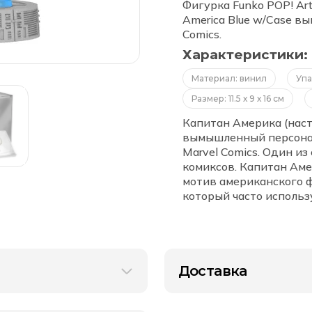
Series
Фигурка Funko POP! Art 
Bobble
America Blue w/Case в
Marvel
Infinity
Comics.
Saga
Captain
Характеристики:
America
Blue
w/Case
Материал: винил
Упа
(46)
Размер: 11.5 х 9 х 16 см
Капитан Америка (нас
вымышленный персонаж
Marvel Comics. Один и
комиксов. Капитан Аме
мотив американского 
который часто использ
Доставка