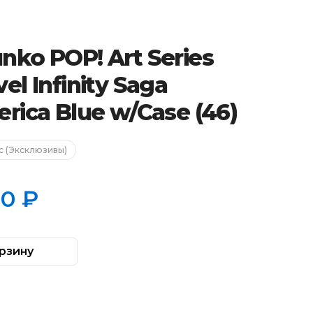
nko POP! Art Series
el Infinity Saga
rica Blue w/Case (46)
c (Эксклюзивы)
90
₽
альная
а
рзину