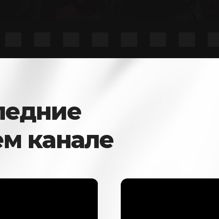
ледние
ем канале