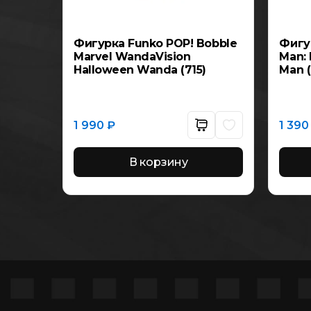
бка
Фигурка Funko POP! Bobble
Фигу
Marvel WandaVision
Man: 
Chi:
Halloween Wanda (715)
Man (
 ten
ive)
1 990
₽
1 39
Этот
товар
имеет
несколько
В корзину
вариаций.
Опции
можно
выбрать
на
странице
товара.