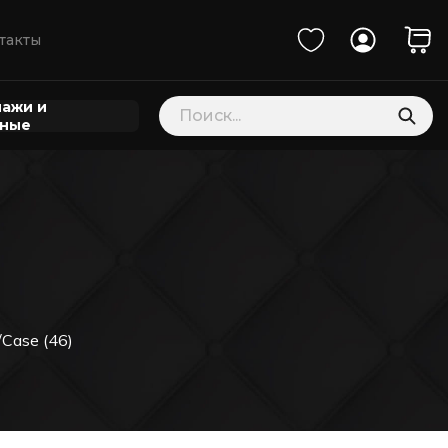
такты
Поиск
ажи и
товаров
нные
/Case (46)