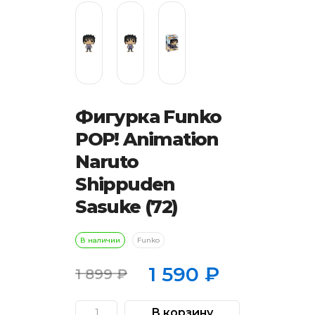
Фигурка Funko
POP! Animation
Naruto
Shippuden
Sasuke (72)
В наличии
Funko
1 590
₽
1 899
₽
Первоначальная
Текущая
цена
цена:
В корзину