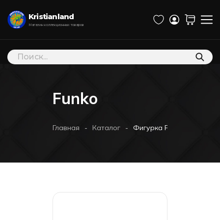
Kristianland
Магазин коллекционных товаров
Поиск
товаров
Funko
-
-
Главная
Каталог
Фигурка Funko POP! Anima