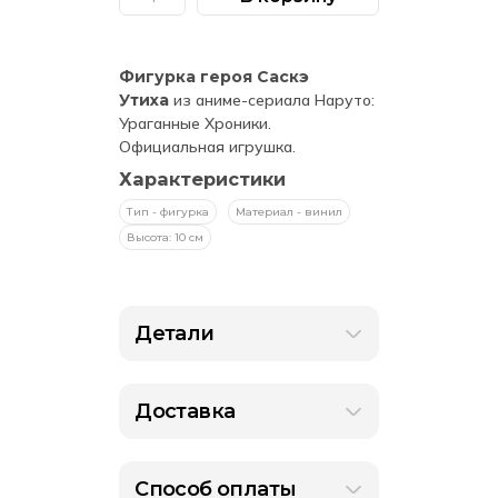
Количество
составляла
1
товара
Фигурка
1
590 ₽.
Funko
POP!
899 ₽.
Фигурка героя Саскэ
Animation
Naruto
Утиха
из аниме-сериала Наруто:
Shippuden
Ураганные Хроники.
Sasuke
(72)
Официальная игрушка.
Характеристики
Тип - фигурка
Материал - винил
Высота: 10 см
Детали
Доставка
Способ оплаты