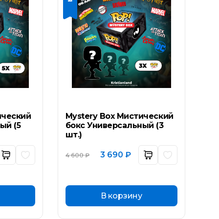
ический
Mystery Box Мистический
ый (5
бокс Универсальный (3
шт.)
ьная
ущая
Первоначальная
Текущая
3 690
₽
4 600
₽
а:
цена
цена:
составляла
3
 ₽.
4
690 ₽.
600 ₽.
В корзину