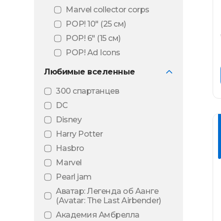
Marvel collector corps
POP! 10″ (25 см)
POP! 6" (15 см)
POP! Ad Icons
POP! Animation
Любимые вселенные
POP! Art series
300 спартанцев
POP! Black light
DC
POP! Comic Covers
Disney
POP! Deluxe
Harry Potter
POP! Football
Hasbro
POP! Games
Marvel
POP! Mini Vinyl
Pearl jam
POP! Movie Moments
Аватар: Легенда об Аанге
POP! Movies
(Avatar: The Last Airbender)
POP! MT
Академия Амбрелла
(Металлическое