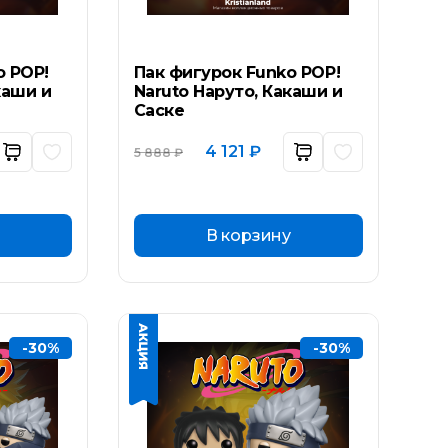
o POP!
Пак фигурок Funko POP!
каши и
Naruto Наруто, Какаши и
Саске
ьная
ущая
Первоначальная
Текущая
4 121
₽
5 888
₽
а:
цена
цена:
составляла
4
₽.
5
121 ₽.
888 ₽.
В корзину
-30%
-30%