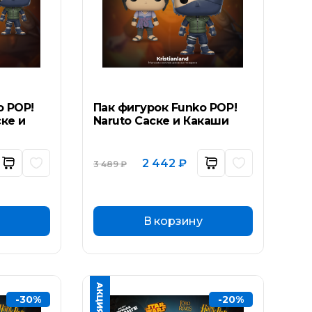
o POP!
Пак фигурок Funko POP!
ске и
Naruto Саске и Какаши
ьная
ущая
Первоначальная
Текущая
2 442
₽
3 489
₽
а:
цена
цена:
составляла
2
₽.
3
442 ₽.
489 ₽.
В корзину
-30%
-20%