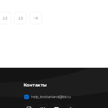
12
13
Контакты
help_kristianland@bk.ru