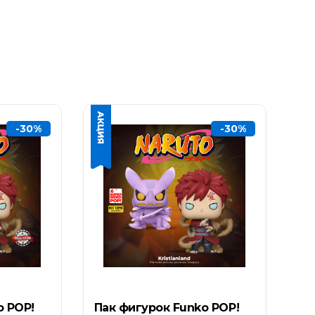
-30%
-30%
o POP!
Пак фигурок Funko POP!