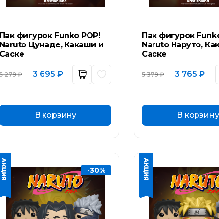
Пак фигурок Funko POP!
Пак фигурок Funk
Naruto Цунаде, Какаши и
Naruto Наруто, Ка
Саске
Саске
Первоначальная
Текущая
Первоначал
Тек
3 695
₽
3 765
₽
5 279
₽
5 379
₽
цена
цена:
цена
цен
составляла
3
составляла
3
5
695 ₽.
5
765 
279 ₽.
379 ₽.
В корзину
В корзину
-30%