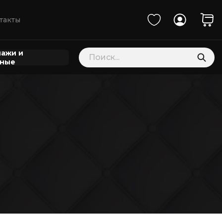
такты
Поиск
ажи и
товаров
нные