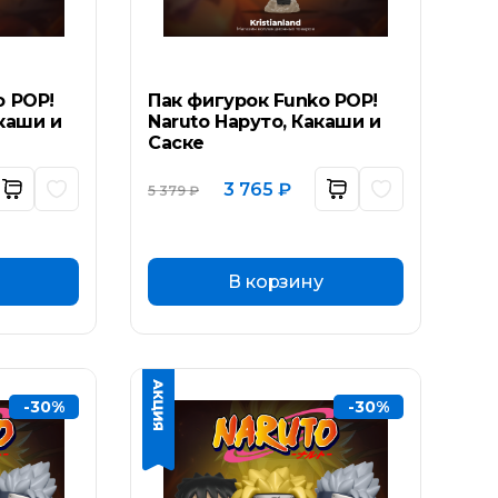
o POP!
Пак фигурок Funko POP!
каши и
Naruto Наруто, Какаши и
Саске
ьная
ущая
Первоначальная
Текущая
3 765
₽
5 379
₽
а:
цена
цена:
составляла
3
₽.
5
765 ₽.
379 ₽.
В корзину
-30%
-30%