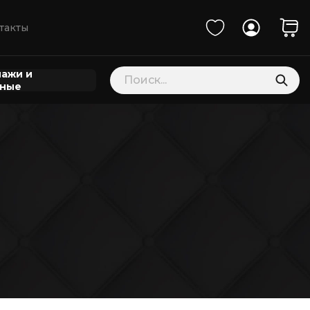
такты
Поиск
ажи и
товаров
нные