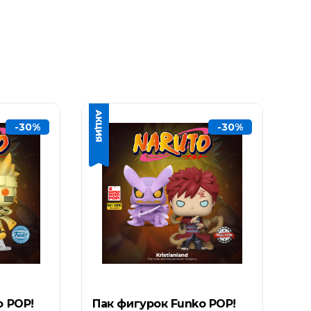
-30%
-30%
o POP!
Пак фигурок Funko POP!