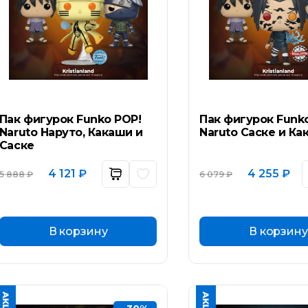
Пак фигурок Funko POP!
Пак фигурок Funk
Naruto Наруто, Какаши и
Naruto Саске и Ка
Саске
Первоначальная
Текущая
Первоначал
Тек
4 121
₽
4 255
₽
5 888
₽
6 079
₽
цена
цена:
цена
цен
составляла
4
составляла
4
5
121 ₽.
6
255 
888 ₽.
079 ₽.
В корзину
В корзину