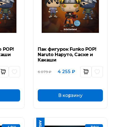
o POP!
Пак фигурок Funko POP!
каши
Naruto Наруто, Саске и
Какаши
ьная
ущая
Первоначальная
Текущая
4 255
₽
6 079
₽
а:
цена
цена:
составляла
4
₽.
6
255 ₽.
079 ₽.
В корзину