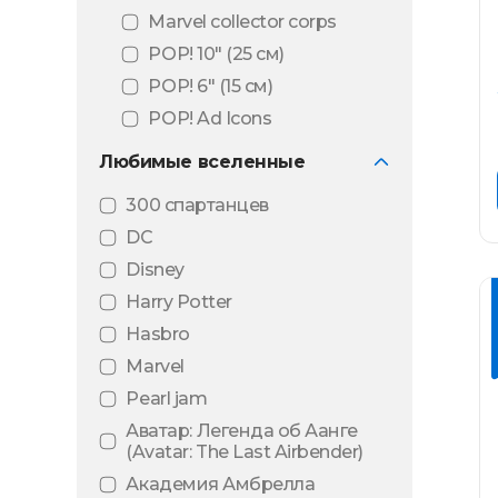
Marvel collector corps
POP! 10″ (25 см)
POP! 6" (15 см)
POP! Ad Icons
POP! Animation
Любимые вселенные
POP! Art series
300 спартанцев
POP! Black light
DC
POP! Comic Covers
Disney
POP! Deluxe
Harry Potter
POP! Football
Hasbro
POP! Games
Marvel
POP! Mini Vinyl
Pearl jam
POP! Movie Moments
Аватар: Легенда об Аанге
POP! Movies
(Avatar: The Last Airbender)
POP! MT
Академия Амбрелла
(Металлическое