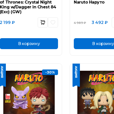
of Thrones: Crystal Night
Naruto Наруто
King w/Dagger in Chest 84
(Exc) (GW)
Первоначал
Те
2 199
₽
3 492
₽
4 989
₽
цена
цен
составляла
3
4
492
989 ₽.
В корзину
В корзину
-30%