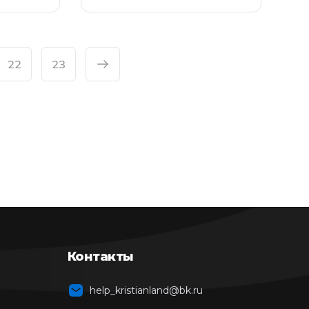
22
23
Контакты
help_kristianland@bk.ru