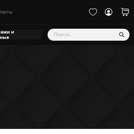
такты
Поиск
ажи и
товаров
нные