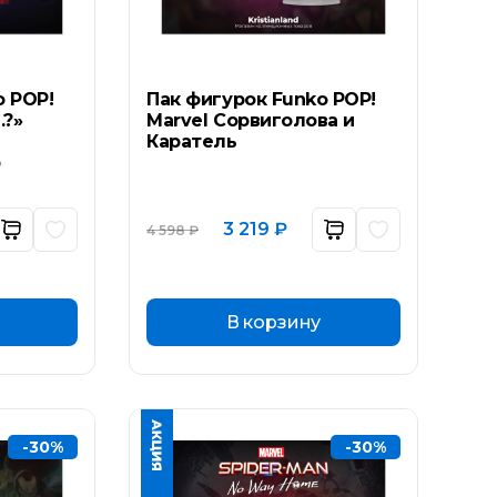
o POP!
Пак фигурок Funko POP!
…?»
Marvel Сорвиголова и
Каратель
р
ьная
ущая
Первоначальная
Текущая
3 219
₽
4 598
₽
а:
цена
цена:
составляла
3
 ₽.
4
219 ₽.
598 ₽.
В корзину
-30%
-30%