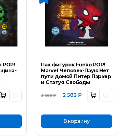
o POP!
Пак фигурок Funko POP!
нщина-
Marvel Человек-Паук: Нет
пути домой Питер Паркер
и Статуя Свободы
ьная
ущая
Первоначальная
Текущая
2 582
₽
3 689
₽
а:
цена
цена:
составляла
2
 ₽.
3
582 ₽.
689 ₽.
В корзину