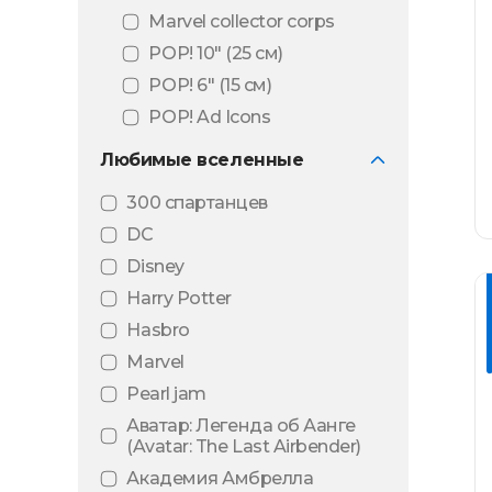
Marvel collector corps
POP! 10″ (25 см)
POP! 6" (15 см)
POP! Ad Icons
POP! Animation
Любимые вселенные
POP! Art series
300 спартанцев
POP! Black light
DC
POP! Comic Covers
Disney
POP! Deluxe
Harry Potter
POP! Football
Hasbro
POP! Games
Marvel
POP! Mini Vinyl
Pearl jam
POP! Movie Moments
Аватар: Легенда об Аанге
POP! Movies
(Avatar: The Last Airbender)
POP! MT
Академия Амбрелла
(Металлическое