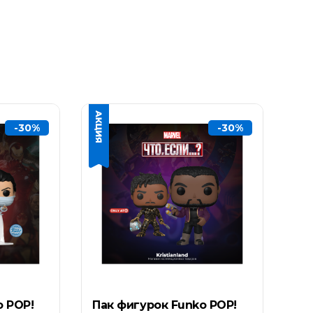
-30%
-30%
o POP!
Пак фигурок Funko POP!