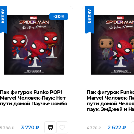
-30%
Пак фигурок Funko POP!
Пак фигурок Funk
Marvel Человек-Паук: Нет
Marvel Человек-Па
пути домой Паучье комбо
пути домой Челов
паук, ЭмДжей и Н
Первоначальная
Текущая
Первоначал
Тек
3 770
₽
2 622
₽
5 388
₽
4 370
₽
цена
цена:
цена
цен