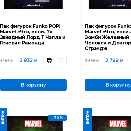
Пак фигурок Funko POP!
Пак фигурок Funk
Marvel «Что, если…?»
Marvel «Что, если
Звёздный Лорд Т’Чалла и
Зомби Железный
Генерал Рамонда
Человек и Докто
Стрэндж
Первоначальная
Текущая
Первоначал
Тек
2 932
₽
2 799
₽
4 189
₽
3 998
₽
цена
цена:
цена
цен
составляла
2
составляла
2
4
932 ₽.
3
799
189 ₽.
998 ₽.
В корзину
В корзину
-30%