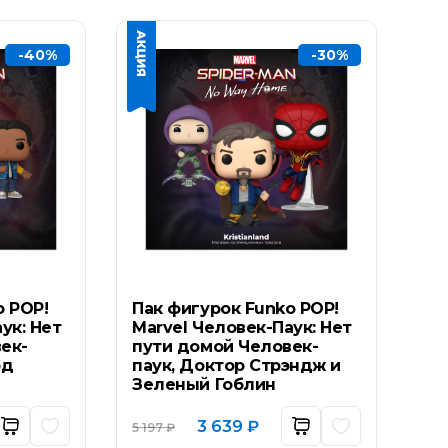
-40%
-30%
o POP!
Пак фигурок Funko POP!
ук: Нет
Marvel Человек-Паук: Нет
ек-
пути домой Человек-
эд
паук, Доктор Стрэндж и
Зеленый Гоблин
ьная
ущая
Первоначальная
Текущая
3 639
₽
5 197
₽
а:
цена
цена: