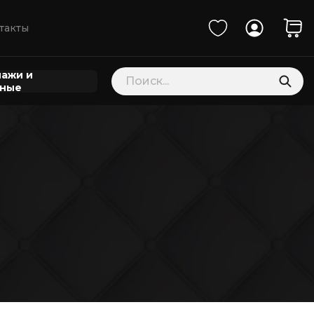
такты
Поиск
ажи и
товаров
нные