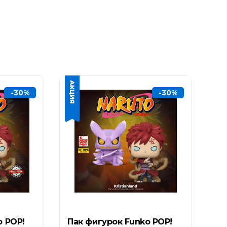
-30%
-30%
o POP!
Пак фигурок Funko POP!