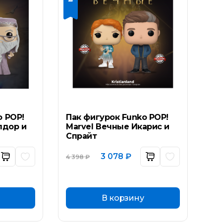
o POP!
Пак фигурок Funko POP!
лдор и
Marvel Вечные Икарис и
Спрайт
ьная
кущая
Первоначальная
Текущая
3 078
₽
4 398
₽
а:
цена
цена:
составляла
3
 ₽.
4
078 ₽.
398 ₽.
В корзину