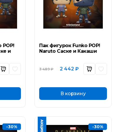
o POP!
Пак фигурок Funko POP!
ске и
Naruto Саске и Какаши
ьная
ущая
Первоначальная
Текущая
2 442
₽
3 489
₽
а:
цена
цена:
составляла
2
₽.
3
442 ₽.
489 ₽.
В корзину
-30%
-30%