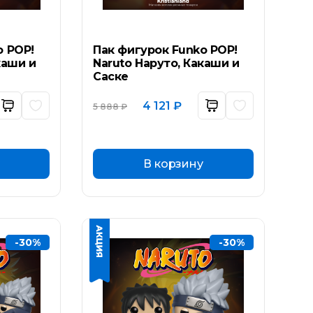
o POP!
Пак фигурок Funko POP!
каши и
Naruto Наруто, Какаши и
Саске
ьная
ущая
Первоначальная
Текущая
4 121
₽
5 888
₽
а:
цена
цена:
составляла
4
₽.
5
121 ₽.
888 ₽.
В корзину
-30%
-30%