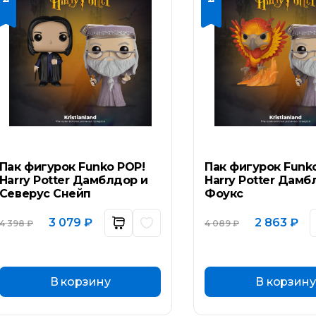
Пак фигурок Funko POP!
Пак фигурок Funk
Harry Potter Дамблдор и
Harry Potter Дамб
Северус Снейп
Фоукс
Первоначальная
Текущая
Первоначал
Те
3 079
₽
2 863
₽
4 398
₽
4 089
₽
цена
цена:
цена
цен
составляла
3
составляла
2
4
079 ₽.
4
863
398 ₽.
089 ₽.
В корзину
В корзину