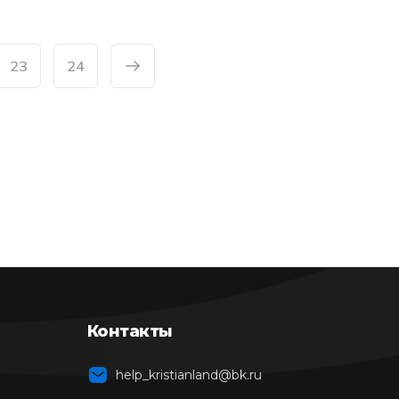
23
24
Контакты
help_kristianland@bk.ru