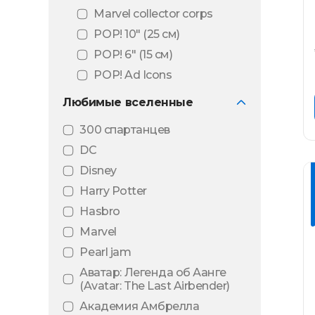
Marvel collector corps
POP! 10″ (25 см)
POP! 6" (15 см)
POP! Ad Icons
POP! Animation
Любимые вселенные
POP! Art series
300 спартанцев
POP! Black light
DC
POP! Comic Covers
Disney
POP! Deluxe
Harry Potter
POP! Football
Hasbro
POP! Games
Marvel
POP! Mini Vinyl
Pearl jam
POP! Movie Moments
Аватар: Легенда об Аанге
POP! Movies
(Avatar: The Last Airbender)
POP! MT
Академия Амбрелла
(Металлическое