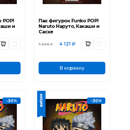
o POP!
Пак фигурок Funko POP!
каши и
Naruto Наруто, Какаши и
Саске
ьная
ущая
Первоначальная
Текущая
4 121
₽
5 888
₽
а:
цена
цена:
составляла
4
₽.
5
121 ₽.
888 ₽.
В корзину
-30%
-30%