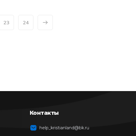
23
24
Контакты
help_kristianland@bk.ru