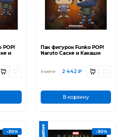
o POP!
Пак фигурок Funko POP!
ске и
Naruto Саске и Какаши
ьная
ущая
Первоначальная
Текущая
2 442
₽
3 489
₽
а:
цена
цена:
составляла
2
₽.
3
442 ₽.
489 ₽.
В корзину
-30%
-30%