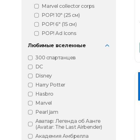
Marvel collector corps
POP! 10″ (25 см)
POP! 6" (15 см)
POP! Ad Icons
POP! Animation
Любимые вселенные
POP! Art series
300 спартанцев
POP! Black light
DC
POP! Comic Covers
Disney
POP! Deluxe
Harry Potter
POP! Football
Hasbro
POP! Games
Marvel
POP! Mini Vinyl
Pearl jam
POP! Movie Moments
Аватар: Легенда об Аанге
POP! Movies
(Avatar: The Last Airbender)
POP! MT
Академия Амбрелла
(Металлическое