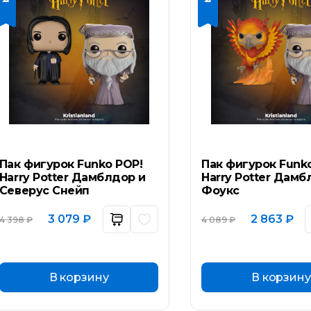
Пак фигурок Funko POP!
Пак фигурок Funk
Harry Potter Дамблдор и
Harry Potter Дамб
Северус Снейп
Фоукс
Первоначальная
Текущая
Первоначал
Те
3 079
₽
2 863
₽
4 398
₽
4 089
₽
цена
цена:
цена
цен
составляла
3
составляла
2
4
079 ₽.
4
863
398 ₽.
089 ₽.
В корзину
В корзину