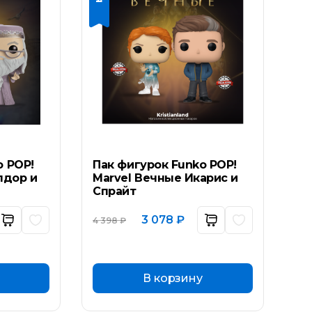
o POP!
Пак фигурок Funko POP!
лдор и
Marvel Вечные Икарис и
Спрайт
ьная
кущая
Первоначальная
Текущая
3 078
₽
4 398
₽
а:
цена
цена:
составляла
3
 ₽.
4
078 ₽.
398 ₽.
В корзину