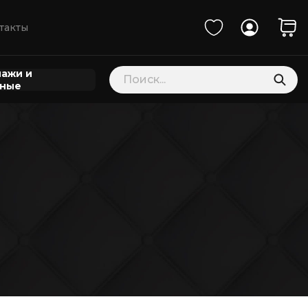
такты
Поиск
ажи и
товаров
нные