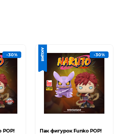
-30%
-30%
o POP!
Пак фигурок Funko POP!