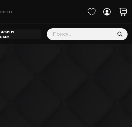
такты
Поиск
ажи и
товаров
нные