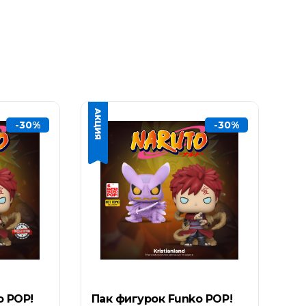
-30%
-30%
o POP!
Пак фигурок Funko POP!