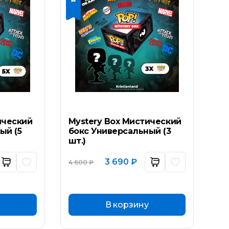
ический
Mystery Box Мистический
ый (5
бокс Универсальный (3
шт.)
ьная
ущая
Первоначальная
Текущая
3 690
₽
4 600
₽
а:
цена
цена:
составляла
3
 ₽.
4
690 ₽.
600 ₽.
В корзину