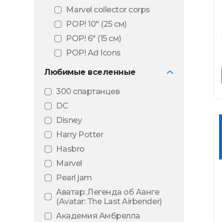
Marvel collector corps
POP! 10″ (25 см)
POP! 6" (15 см)
POP! Ad Icons
POP! Animation
Любимые вселенные
POP! Art series
300 спартанцев
POP! Black light
DC
POP! Comic Covers
Disney
POP! Deluxe
Harry Potter
POP! Football
Hasbro
POP! Games
Marvel
POP! Mini Vinyl
Pearl jam
POP! Movie Moments
Аватар: Легенда об Аанге
POP! Movies
(Avatar: The Last Airbender)
POP! MT
Академия Амбрелла
(Металлическое