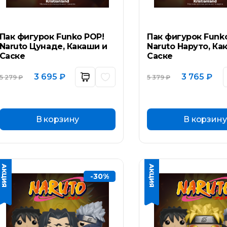
Пак фигурок Funko POP!
Пак фигурок Funk
Naruto Цунаде, Какаши и
Naruto Наруто, Ка
Саске
Саске
Первоначальная
Текущая
Первоначал
Тек
3 695
₽
3 765
₽
5 279
₽
5 379
₽
цена
цена:
цена
цен
составляла
3
составляла
3
5
695 ₽.
5
765 
279 ₽.
379 ₽.
В корзину
В корзину
-30%