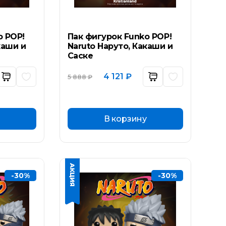
o POP!
Пак фигурок Funko POP!
каши и
Naruto Наруто, Какаши и
Саске
ьная
ущая
Первоначальная
Текущая
4 121
₽
5 888
₽
а:
цена
цена:
составляла
4
₽.
5
121 ₽.
888 ₽.
В корзину
-30%
-30%