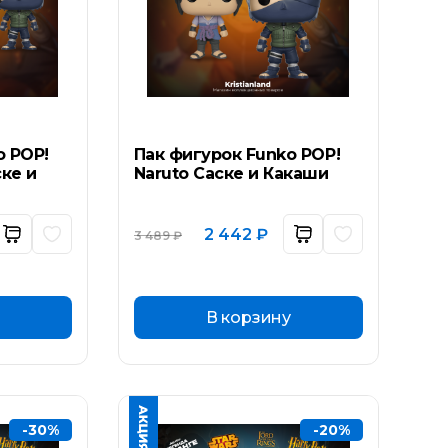
o POP!
Пак фигурок Funko POP!
ске и
Naruto Саске и Какаши
ьная
ущая
Первоначальная
Текущая
2 442
₽
3 489
₽
а:
цена
цена:
составляла
2
₽.
3
442 ₽.
489 ₽.
В корзину
-30%
-20%