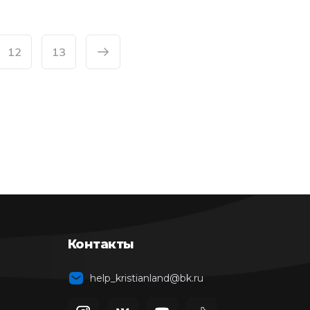
12
13
Контакты
help_kristianland@bk.ru