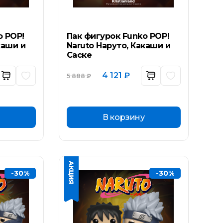
o POP!
Пак фигурок Funko POP!
каши и
Naruto Наруто, Какаши и
Саске
ьная
ущая
Первоначальная
Текущая
4 121
₽
5 888
₽
а:
цена
цена:
составляла
4
₽.
5
121 ₽.
888 ₽.
В корзину
-30%
-30%