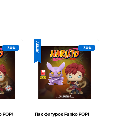
-30%
-30%
o POP!
Пак фигурок Funko POP!