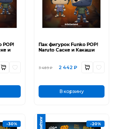
o POP!
Пак фигурок Funko POP!
ске и
Naruto Саске и Какаши
ьная
ущая
Первоначальная
Текущая
2 442
₽
3 489
₽
а:
цена
цена:
составляла
2
₽.
3
442 ₽.
489 ₽.
В корзину
-30%
-20%