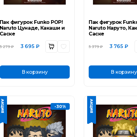
Пак фигурок Funko POP!
Пак фигурок Funk
Naruto Цунаде, Какаши и
Naruto Наруто, Ка
Саске
Саске
Первоначальная
Текущая
Первоначал
Тек
3 695
₽
3 765
₽
5 279
₽
5 379
₽
цена
цена:
цена
цен
составляла
3
составляла
3
5
695 ₽.
5
765 
279 ₽.
379 ₽.
В корзину
В корзину
-30%