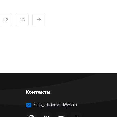
12
13
Контакты
help_kristianland@bk.ru