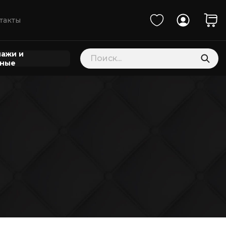
такты
Поиск
ажи и
товаров
нные