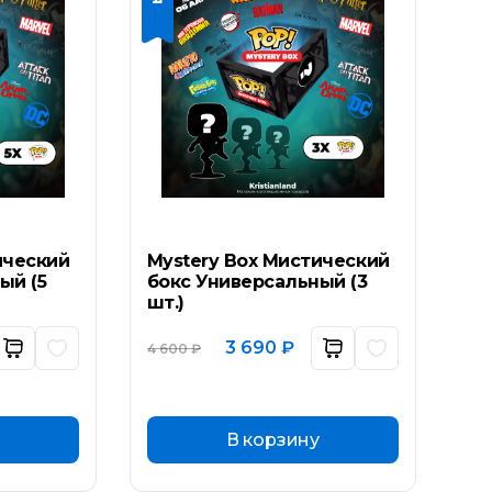
ический
Mystery Box Мистический
ый (5
бокс Универсальный (3
шт.)
ьная
ущая
Первоначальная
Текущая
3 690
₽
4 600
₽
а:
цена
цена:
составляла
3
 ₽.
4
690 ₽.
600 ₽.
В корзину