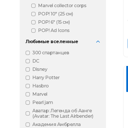
Marvel collector corps
POP! 10″ (25 см)
POP! 6" (15 см)
POP! Ad Icons
POP! Animation
Любимые вселенные
POP! Art series
300 спартанцев
POP! Black light
DC
POP! Comic Covers
Disney
POP! Deluxe
Harry Potter
POP! Football
Hasbro
POP! Games
Marvel
POP! Mini Vinyl
Pearl jam
POP! Movie Moments
Аватар: Легенда об Аанге
POP! Movies
(Avatar: The Last Airbender)
POP! MT
Академия Амбрелла
(Металлическое